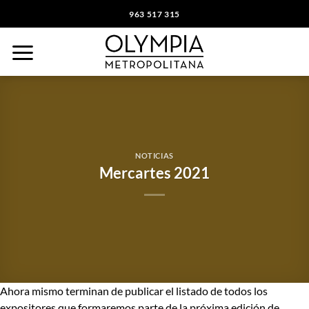
Saltar
963 517 315
al
contenido
NOTICIAS
Mercartes 2021
Ahora mismo terminan de publicar el listado de todos los
expositores que formaremos parte de la próxima edición de