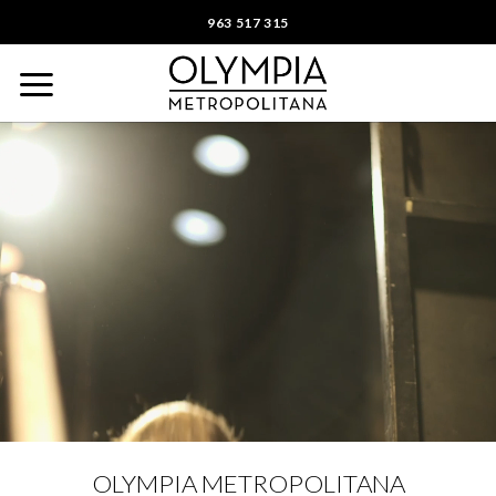
Saltar
963 517 315
al
contenido
OLYMPIA METROPOLITANA